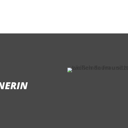
Max Mustermann
Lehrer als Mustermann
NERIN