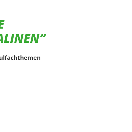
E
ALINEN“
hulfachthemen